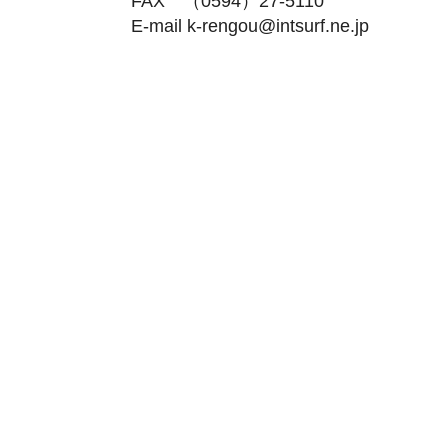
FAX （0594）27-5110
E-mail k-rengou@intsurf.ne.jp